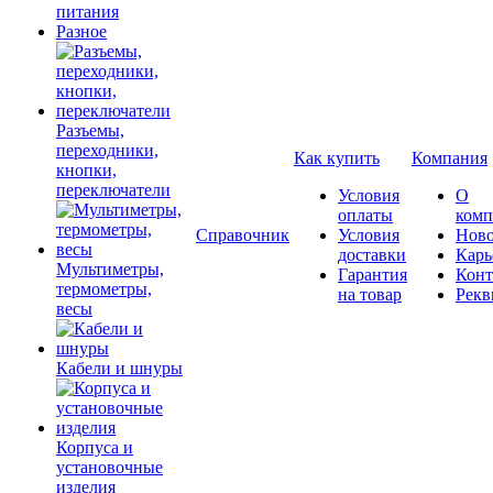
питания
Разное
Разъемы,
переходники,
Как купить
Компания
кнопки,
переключатели
Условия
О
оплаты
комп
Справочник
Условия
Ново
доставки
Карь
Мультиметры,
Гарантия
Конт
термометры,
на товар
Рекв
весы
Кабели и шнуры
Корпуса и
установочные
изделия