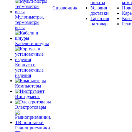
оплаты
комп
Справочник
Условия
Ново
доставки
Карь
Мультиметры,
Гарантия
Конт
термометры,
на товар
Рекв
весы
Кабели и шнуры
Корпуса и
установочные
изделия
Компьютеры
Инструмент
Электротовары
Радиоприемники,