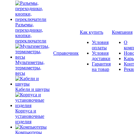
Разъемы,
переходники,
Как купить
Компания
кнопки,
переключатели
Условия
О
оплаты
комп
Справочник
Условия
Ново
доставки
Карь
Мультиметры,
Гарантия
Конт
термометры,
на товар
Рекв
весы
Кабели и шнуры
Корпуса и
установочные
изделия
Компьютеры