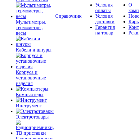
Условия
О
оплаты
комп
Справочник
Условия
Ново
доставки
Карь
Мультиметры,
Гарантия
Конт
термометры,
на товар
Рекв
весы
Кабели и шнуры
Корпуса и
установочные
изделия
Компьютеры
Инструмент
Электротовары
Радиоприемники,