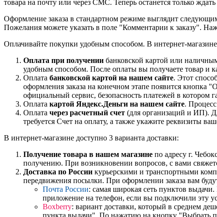
товара на почту или через СМС. Теперь останется только ждать
Оформление заказа в стандартном режиме выглядит следующим 
Пожелания можете указать в поле "Комментарии к заказу". На
Оплачивайте покупки удобным способом. В интернет-магазине 
Оплата при получении
банковской картой или наличными
удобным способом. После оплаты вы получаете товар и к
Оплата
банковской картой на нашем сайте
. Этот спосо
оформления заказа на конечном этапе появится кнопка "
официальный сервис, безопасность платежей в котором га
Оплата
картой Яндекс.Деньги на нашем сайте
. Процес
Оплата
через расчетный счет
(для организаций и ИП). Д
требуется Счет на оплату, а также укажите реквизиты ва
В интернет-магазине доступно 3 варианта доставки:
Получение товара в нашем магазине
по адресу г. Чебок
получению. При возникновении вопросов, с вами свяжет
Доставка по России
курьерскими и транспортными компан
передвижения посылки. При оформлении заказа вам буду
Почта России
: самая широкая сеть пунктов выдачи
приложение на телефон, если вы подключили эту у
Boxberry
: вариант доставки, который в среднем де
пункта выдачи". По нажатию на кнопку "Выбрать пу