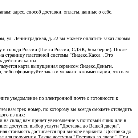
м: адрес, способ доставки, оплаты, данные о себе.
ы, ул. Ленинградская, д. 22 вы можете оплатить заказ любым
ку в города России (Почта России, СДЭК, Боксберри). После
 на страницу платежной системы "Яндекс.Касса". Это
к действия карты.
ользуется карта выпущенная сервисом Яндекс.Деньги.
, либо сформируйте заказ и укажите в комментарии, что вам
учите уведомление по электронной почте о готовности к
м вам трек-номер, по которому вы всегда сможете отследить
ого из них:
ки на склад вам придет уведомление в почтовый ящик или в
анет доступен выбор услуги "Доставка до Вашей двери".
ная стоимость достигается при выборе варианта "Доставка до
е для получения. Также доступна "Доставка до двери". При