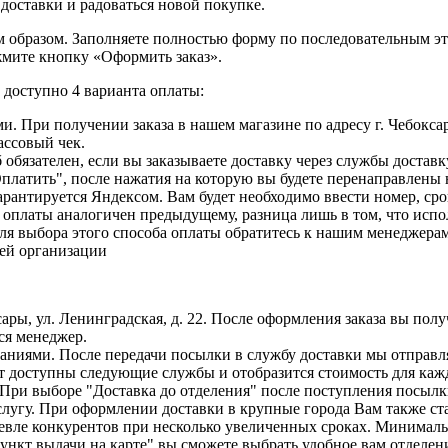
 доставки и радоваться новой покупке.
образом. Заполняете полностью форму по последовательным этапа
жмите кнопку «Оформить заказ».
доступно 4 варианта оплаты:
. При получении заказа в нашем магазине по адресу г. Чебоксар
ассовый чек.
б обязателен, если вы заказываете доставку через службы достав
Оплатить", после нажатия на которую вы будете перенаправлены
рантируется Яндексом. Вам будет необходимо ввести номер, сро
с оплаты аналогичен предыдущему, разница лишь в том, что исп
ля выбора этого способа оплаты обратитесь к нашим менеджерам
шей организации
сары, ул. Ленинградская, д. 22. После оформления заказа вы пол
ся менеджер.
иями. После передачи посылки в службу доставки мы отправляе
т доступны следующие службы и отобразится стоимость для кажд
. При выборе "Доставка до отделения" после поступления посыл
слугу. При оформлении доставки в крупные города Вам также ст
шевле конкурентов при несколько увеличенных сроках. Минималь
нкт выдачи на карте" вы сможете выбрать удобное вам отделени