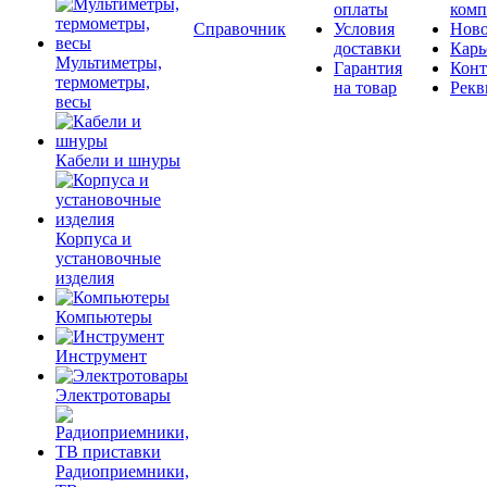
оплаты
комп
Справочник
Условия
Ново
доставки
Карь
Мультиметры,
Гарантия
Конт
термометры,
на товар
Рекв
весы
Кабели и шнуры
Корпуса и
установочные
изделия
Компьютеры
Инструмент
Электротовары
Радиоприемники,